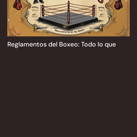
Reglamentos del Boxeo: Todo lo que
Debes Saber
Pro Artes Marciales
noviembre 15, 2024
No hay comentarios
El boxeo es uno de los deportes más antiguos y
emocionantes del mundo, caracterizado por su mezcla de
técnica, resistencia y estrategia. Sin embargo, para
Read More »
1
2